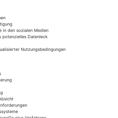
nen
tigung
e in den sozialen Medien
 potenzielles Datenleck
tualisierter Nutzungsbedingungen
s
ierung
ng
Absicht
 Anforderungen
gssysteme
ecureGo plus Verfahrens