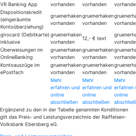
VR Banking App
vorhanden
vorhanden
vorhande
Dispositionskredit
gruenerhaken
gruenerhaken
gruenerh
(eingeräumte
vorhanden
vorhanden
vorhande
Kontoüberziehung)
girocard (Debitkarte)
gruenerhaken
gruenerh
12,- €
text
inklusive
vorhanden
vorhande
Überweisungen im
gruenerhaken
gruenerhaken
gruenerh
OnlineBanking
vorhanden
vorhanden
vorhande
Kontoauszüge im
gruenerhaken
gruenerhaken
gruenerh
ePostfach
vorhanden
vorhanden
vorhande
Mehr
Mehr
Mehr
erfahren und
erfahren und
erfahren
online
online
online
abschließen
abschließen
abschlie
Ergänzend zu den in der Tabelle genannten Konditionen
gilt das Preis- und Leistungsverzeichnis der Raiffeisen-
Volksbank Ebersberg eG.