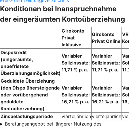
Preis- und Leistungsverzeichnis
Konditionen bei Inanspruchnahme
der eingeräumten Kontoüberziehung
Girokonto
Girokonto
VR
Privat
Privat Online
Ko
Inklusive
Dispokredit
Variabler
Variabler
Var
(eingeräumte,
Sollzinssatz:
Sollzinssatz:
Sol
unbefristete
11,71 % p. a.
11,71 % p. a.
11,
Überziehungsmöglichkeit)
Geduldete Überziehung
(den Dispo übersteigende
Variabler
Variabler
Var
oder vorübergehend
Sollzinssatz:
Sollzinssatz:
Sol
geduldete
16,21 % p. a..
16,21 % p. a.
16,
Kontoüberziehung)
Zinsbelastungsperiode
vierteljährlich
vierteljährlich
vie
Beratungsangebot bei längerer Nutzung des