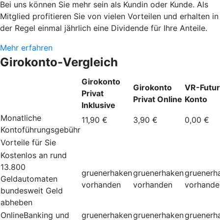
Bei uns können Sie mehr sein als Kundin oder Kunde. Als
Mitglied profitieren Sie von vielen Vorteilen und erhalten in
der Regel einmal jährlich eine Dividende für Ihre Anteile.
Mehr erfahren
Girokonto-Vergleich
Girokonto
Girokonto
VR-Futur
Privat
Privat Online
Konto
Inklusive
Monatliche
11,90 €
3,90 €
0,00 €
Kontoführungsgebühr
Vorteile für Sie
Kostenlos an rund
13.800
gruenerhaken
gruenerhaken
gruenerh
Geldautomaten
vorhanden
vorhanden
vorhande
bundesweit Geld
abheben
OnlineBanking und
gruenerhaken
gruenerhaken
gruenerh