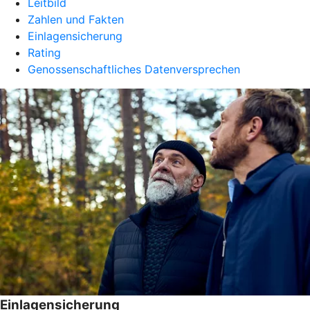
Leitbild
Zahlen und Fakten
Einlagensicherung
Rating
Genossenschaftliches Datenversprechen
Einlagensicherung