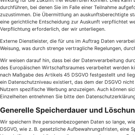
Wirkung für die Zukunft frei widerrufen können. Dies kann
durchführen, bei denen Sie im Falle einer Teilnahme aufg
zuzustimmen. Die Übermittlung an auskunftsberechtigte sta
eine gerichtliche Entscheidung zur Auskunft verpflichtet we
Verpflichtung erforderlich, der wir unterliegen.
Externe Dienstleister, die für uns im Auftrag Daten verarbe
Weisung, was durch strenge vertragliche Regelungen, durc
Wir weisen darauf hin, dass bei der Datenverarbeitung dur
des Europäischen Wirtschaftsraumes verarbeitet werden kö
nach Maßgabe des Artikels 45 DSGVO festgestellt und liege
ein Datenschutzniveau existiert, das dem der DSGVO nicht
Nutzern spezifische Werbung anzuzeigen. Auch können sich 
Einzelheiten entnehmen Sie bitte den Datenschutzerklärun
Generelle Speicherdauer und Löschu
Wir speichern Ihre personenbezogenen Daten so lange, wie
DSGVO, wie z. B. gesetzliche Aufbewahrungsfristen, eine S