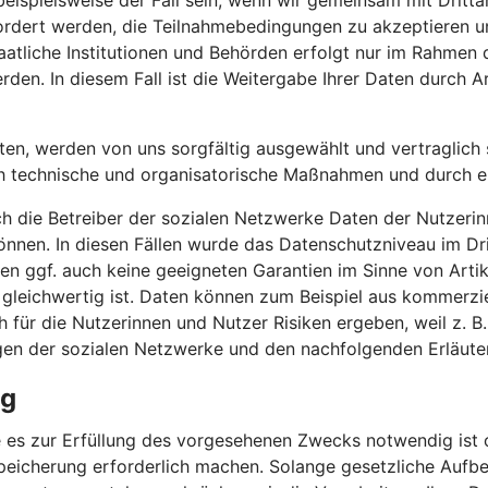
 beispielsweise der Fall sein, wenn wir gemeinsam mit Drit
efordert werden, die Teilnahmebedingungen zu akzeptieren
atliche Institutionen und Behörden erfolgt nur im Rahmen 
rden. In diesem Fall ist die Weitergabe Ihrer Daten durch Ar
iten, werden von uns sorgfältig ausgewählt und vertraglich s
h technische und organisatorische Maßnahmen und durch erg
ch die Betreiber der sozialen Netzwerke Daten der Nutzerin
nnen. In diesen Fällen wurde das Datenschutzniveau im Dr
n ggf. auch keine geeigneten Garantien im Sinne von Artik
 gleichwertig ist. Daten können zum Beispiel aus kommerzi
für die Nutzerinnen und Nutzer Risiken ergeben, weil z. B
gen der sozialen Netzwerke und den nachfolgenden Erläute
ng
 es zur Erfüllung des vorgesehenen Zwecks notwendig ist o
peicherung erforderlich machen. Solange gesetzliche Aufbe