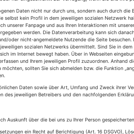
genen Daten nicht nur durch uns, sondern auch durch die B
e selbst kein Profil in dem jeweiligen sozialen Netzwerk h
uch unserer Fanpage und aus Ihren Interaktionen mit unser
ergegeben werden. Die Datenverarbeitung kann sich danach
e und/oder nicht-angemeldete Nutzende die Seite besuchen. 
jeweiligen sozialen Netzwerks übermittelt. Sind Sie in dem
ich im Internet bewegt haben. Über in Webseiten eingebund
erfassen und Ihrem jeweiligen Profil zuzuordnen. Anhand d
öchten, sollten Sie sich abmelden bzw. die Funktion „ange
en.
sönlichen Daten sowie über Art, Umfang und Zweck ihrer Ve
 des jeweiligen Betreibers und den nachfolgenden Erkläru
ich Auskunft über die bei uns zu Ihrer Person gespeichert
ussetzungen ein Recht auf Berichtigung (Art. 16 DSGVO), L