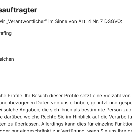
eauftragter
ir „Verantwortlicher” im Sinne von Art. 4 Nr. 7 DSGVO:
rafing
eichen
che Profile. Ihr Besuch dieser Profile setzt eine Vielzahl
rsonenbezogenen Daten von uns erhoben, genutzt und gespei
lche Angaben, die sich Ihnen als bestimmte Person zuordne
 Sie darüber, welche Rechte Sie im Hinblick auf die Verarb
en zu überlassen. Allerdings kann dies für einzelne Funktio
ht oder nur eingeschränkt zur Verfügung, wenn Sie uns Ihre